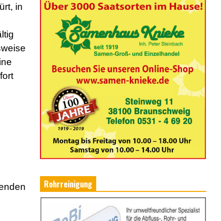
rt, in
ltig
lsweise
ine
fort
Rohrreinigung
henden