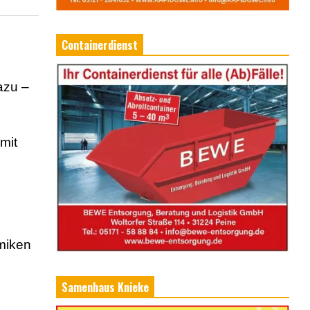
Containerdienst
azu –
 mit
amiken
Samenhaus Knieke