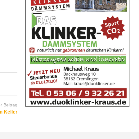
r Beitrag
m Keller