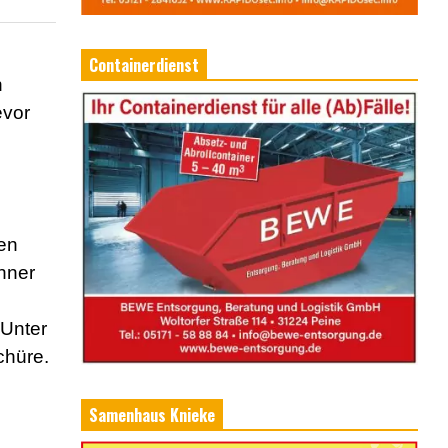
Containerdienst
n
evor
en
hner
 Unter
chüre.
Samenhaus Knieke