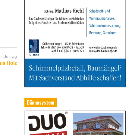
r Beitrag
us Holz
Dämmsystem