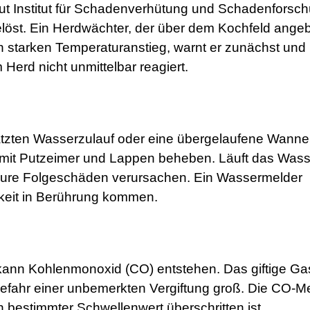
ut Institut für Schadenverhütung und Schadenforsc
löst. Ein Herdwächter, der über dem Kochfeld ange
en starken Temperaturanstieg, warnt er zunächst und
Herd nicht unmittelbar reagiert.
tzten Wasserzulauf oder eine übergelaufene Wanne
st mit Putzeimer und Lappen beheben. Läuft das Was
teure Folgeschäden verursachen. Ein Wassermelder
gkeit in Berührung kommen.
ann Kohlenmonoxid (CO) entstehen. Das giftige Gas
Gefahr einer unbemerkten Vergiftung groß. Die CO-M
 bestimmter Schwellenwert überschritten ist.