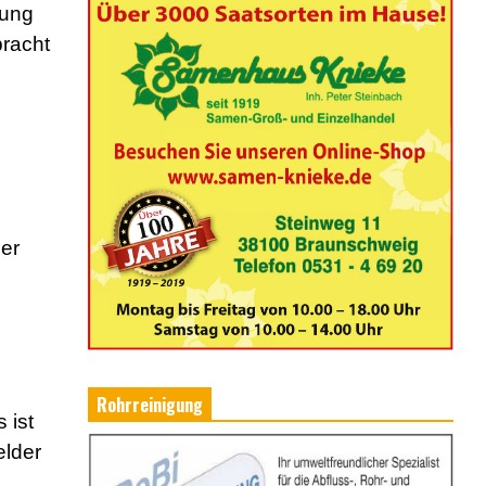
hung
bracht
ser
Rohrreinigung
 ist
elder