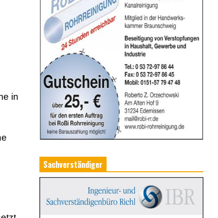
me in
he
Sachverständiger
etzt.