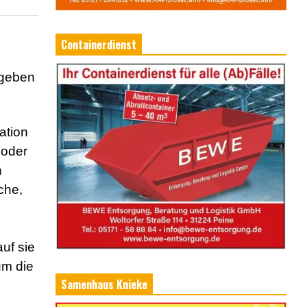
Containerdienst
 geben
ation
 oder
n
che,
uf sie
um die
Samenhaus Knieke