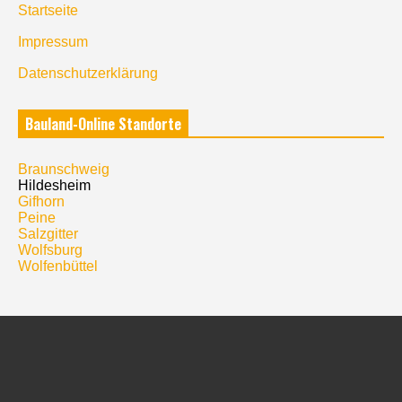
Startseite
Impressum
Datenschutzerklärung
Bauland-Online Standorte
Braunschweig
Hildesheim
Gifhorn
Peine
Salzgitter
Wolfsburg
Wolfenbüttel