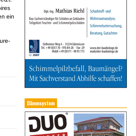
ires
en ein
ure-
Dämmsystem