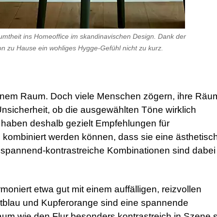
äumtheit ins Homeoffice im skandinavischen Design. Dank der
n zu Hause ein wohliges Hygge-Gefühl nicht zu kurz.
n einem Raum. Doch viele Menschen zögern, ihre Räu
 Unsicherheit, ob die ausgewählten Töne wirklich
haben deshalb gezielt Empfehlungen für
so kombiniert werden können, dass sie eine ästhetisc
 spannend-kontrastreiche Kombinationen sind dabei
niert etwa gut mit einem auffälligen, reizvollen
chtblau und Kupferorange sind eine spannende
um wie den Flur besonders kontrastreich in Szene s