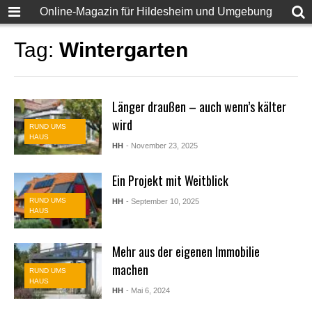
Online-Magazin für Hildesheim und Umgebung
Tag:
Wintergarten
Länger draußen – auch wenn’s kälter
wird
RUND UMS
HAUS
HH
- November 23, 2025
Ein Projekt mit Weitblick
RUND UMS
HH
- September 10, 2025
HAUS
Mehr aus der eigenen Immobilie
machen
RUND UMS
HAUS
HH
- Mai 6, 2024