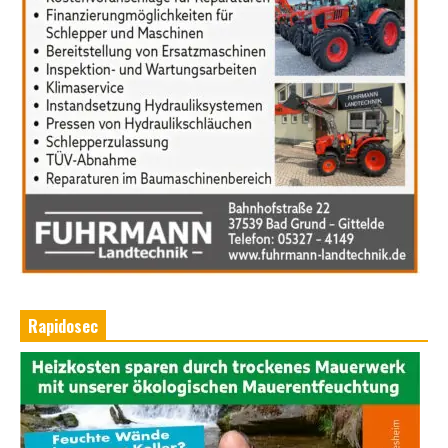
Rapidosec