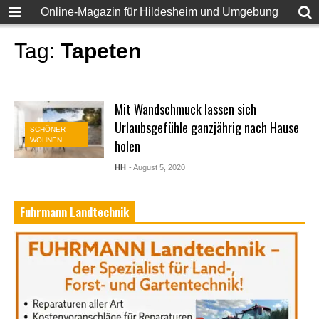
Online-Magazin für Hildesheim und Umgebung
Tag:
Tapeten
Mit Wandschmuck lassen sich
Urlaubsgefühle ganzjährig nach Hause
SCHÖNER
WOHNEN
holen
HH
- August 5, 2020
Fuhrmann Landtechnik