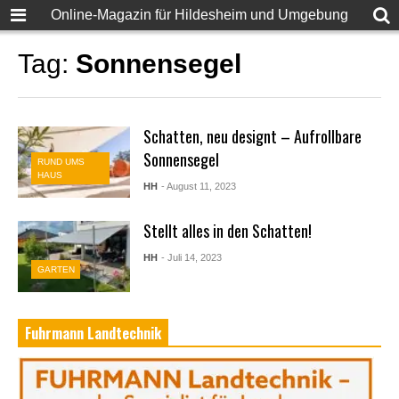
Online-Magazin für Hildesheim und Umgebung
Tag:
Sonnensegel
Schatten, neu designt – Aufrollbare
Sonnensegel
RUND UMS
HAUS
HH
- August 11, 2023
Stellt alles in den Schatten!
HH
- Juli 14, 2023
GARTEN
Fuhrmann Landtechnik