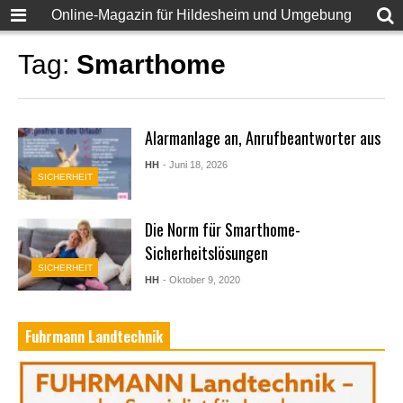
Online-Magazin für Hildesheim und Umgebung
Tag:
Smarthome
Alarmanlage an, Anrufbeantworter aus
HH
- Juni 18, 2026
SICHERHEIT
Die Norm für Smarthome-
Sicherheitslösungen
SICHERHEIT
HH
- Oktober 9, 2020
Fuhrmann Landtechnik