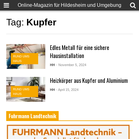
Online-Magazin für Hildesheim und Umgebung
Tag:
Kupfer
Edles Metall für eine sichere
Hausinstallation
RUND UMS
HAUS
HH
- November 5, 2024
Heizkörper aus Kupfer und Aluminium
RUND UMS
HH
- April 15, 2024
HAUS
Fuhrmann Landtechnik