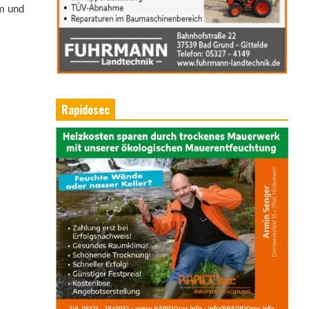
em und
Rapidosec