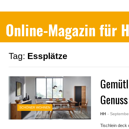
Online-Magazin für
Tag:
Essplätze
Gemütli
Genuss
SCHÖNER WOHNEN
HH
- Septembe
Tischlein deck 